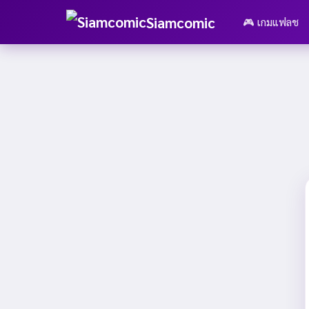
Siamcomic
🎮 เกมแฟลช