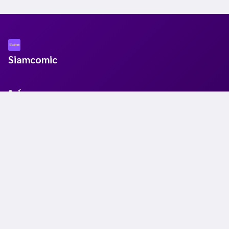
Siamcomic
ลิงก์
หน้าแรก
📖นิยาย
🎨 การ์ตูน
📝 บล็อก
ค้นหา
📬 ติดต่อแอดมิน
📜 ข้อตกลงการใช้งาน