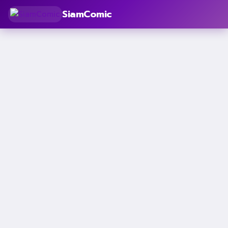
SiamComic