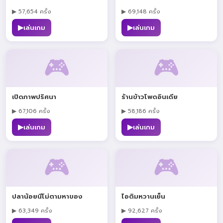
▶ 57,654 ครั้ง
▶ 69,148 ครั้ง
▶
▶
เล่นเกม
เล่นเกม
🎮
🎮
เปิดภาพปริศนา
ร้านข้าวโพดอินเดีย
▶ 67,106 ครั้ง
▶ 58,186 ครั้ง
▶
▶
เล่นเกม
เล่นเกม
🎮
🎮
ปลาน้อยนีโม่ตามหาของ
ไอติมหวานเย็น
▶ 63,349 ครั้ง
▶ 92,627 ครั้ง