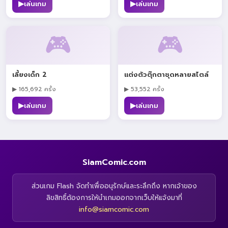
▶
▶
เล่นเกม
เล่นเกม
🎮
🎮
เลี้ยงเด็ก 2
แต่งตัวตุ๊กตาชุดหลายสไตล์
▶ 165,692 ครั้ง
▶ 53,552 ครั้ง
▶
▶
เล่นเกม
เล่นเกม
SiamComic.com
ส่วนเกม Flash จัดทำเพื่ออนุรักษ์และระลึกถึง หากเจ้าของ
ลิขสิทธิ์ต้องการให้นำเกมออกจากเว็บให้แจ้งมาที่
info@siamcomic.com