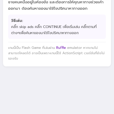
ชายคนหนึ่งอยู่ในห้องขัง และต้องการให้คุณหาทางช่วยเค้า
ออกมา ต้องค้นหาของมาใช้ไขปริศนาหาทางออก
วิธีเล่น:
คลิ๊ก skip ads คลิ๊ก CONTINUE เพื่อเริ่มเล่น คลิ๊กตามที่
ต่างๆเพื่อค้นหาของมาใช้ไขปริศนาหาทางออก
เกมนี้เป็น Flash Game ที่เล่นผ่าน
Ruffle
emulator หากเกมไม่
สามารถโหลดได้ อาจเป็นเพราะเกมนี้ใช้ ActionScript เวอร์ชันที่ยังไม่
รองรับ