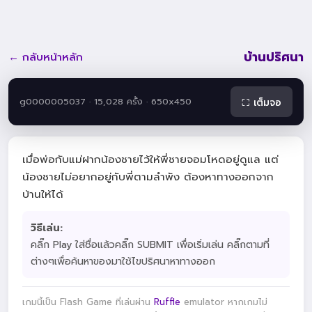
บ้านปริศนา
← กลับหน้าหลัก
g0000005037 · 15,028 ครั้ง · 650x450
⛶ เต็มจอ
เมื่อพ่อกับแม่ฝากน้องชายไว้ให้พี่ชายจอมโหดอยู่ดูแล แต่
น้องชายไม่อยากอยู่กับพี่ตามลำพัง ต้องหาทางออกจาก
บ้านให้ได้
วิธีเล่น:
คลิ๊ก Play ใส่ชื่อแล้วคลิ๊ก SUBMIT เพื่อเริ่มเล่น คลิ๊กตามที่
ต่างๆเพื่อค้นหาของมาใช้ไขปริศนาหาทางออก
เกมนี้เป็น Flash Game ที่เล่นผ่าน
Ruffle
emulator หากเกมไม่