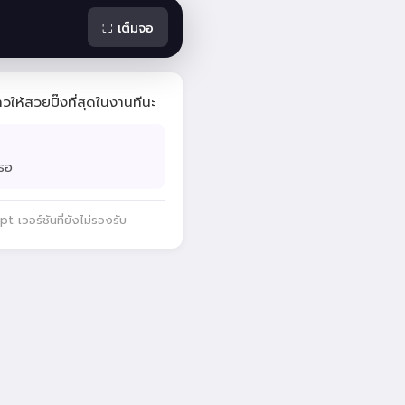
⛶ เต็มจอ
ให้สวยปิ๊งที่สุดในงานทีนะ
เธอ
 เวอร์ชันที่ยังไม่รองรับ