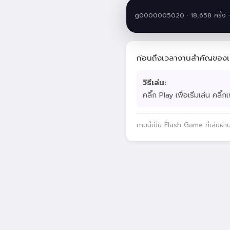
g0000005020 · 18,658 ครั้ง
ก่อนถึงเวลางานสำคัญของเจ้
วิธีเล่น:
คลิ๊ก Play เพื่อเริ่มเล่น คลิ
เกมนี้เป็น Flash Game ที่เล่นผ่