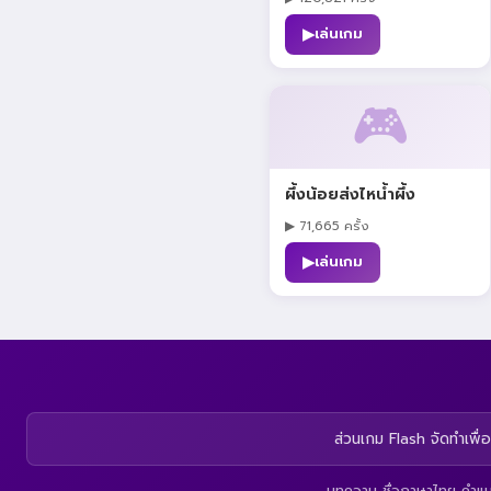
▶
เล่นเกม
🎮
ผึ้งน้อยส่งไหน้ำผึ้ง
▶ 71,665 ครั้ง
▶
เล่นเกม
ส่วนเกม Flash จัดทำเพื่อ