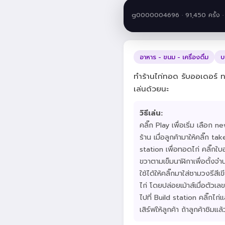
g0000004696 · 91,450 ครั้ง 
อาหาร - ขนม - เครื่องดื่ม
บ
ทำร้านไก่ทอด รับออเดอร์ ทอ
เล่นด้วยนะ
วิธีเล่น:
คลิ๊ก Play เพื่อเริ่ม เลือก 
ร้าน เมื่อลูกค้ามาให้คลิ๊ก ta
station เพื่อทอดไก่ คลิ๊กใ
ขวาตามเข็มนาฬิกาเพื่อตั้งจ
ใช้ได้ให้คลิ๊กมาใส่ชามวงรีส
ไก่ โดยปล่อยเม้าส์เมื่อตัวเลข
ไปที่ Build station คลิ๊กไก่
เสิร์ฟให้ลูกค้า ถ้าลูกค้าชิม