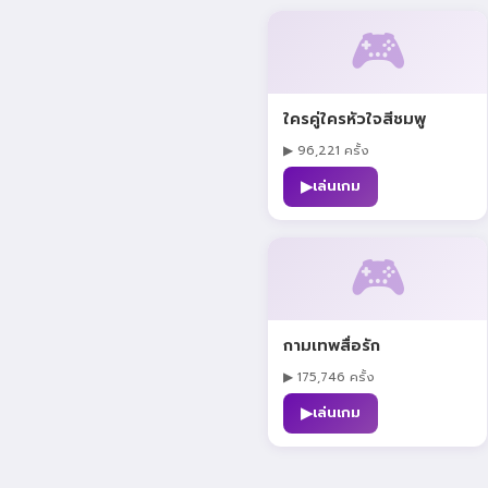
🎮
ใครคู่ใครหัวใจสีชมพู
▶ 96,221 ครั้ง
▶
เล่นเกม
🎮
กามเทพสื่อรัก
▶ 175,746 ครั้ง
▶
เล่นเกม