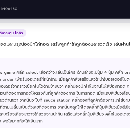
· 640x480
ริหารงาน ไอคิว
ดและปรุงน่องปีกไก่ทอด เสิร์ฟลูกค้าให้ถูกต้องและรวดเร็ว เล่นผ่านไ
new game คลิ๊ก select เลือกว่าจะเล่นเป็นใคร ด้านล่างจะมีปุ่ม 4 ปุ่ม คลิ๊ก or
ke order เพื่อรับออเดอร์ที่หน้าร้าน เมื่อลูกค้าสั่งเสร็จแล้วให้นำใบออเดอร์ไปต
บออเดอร์จากราวเชือกไปไว้ด้านข้างขวา คลิ๊กน่องปีกไก่ในจานไปใส่ช่องทอด คล
ำนวนที่ต้องการทอดให้ตรงกับที่ลูกค้าต้องการ ในการทอด เมื่อแถบสีเขียวเลื่
ีเขียวด้านขวา จากนั้นจะไปที่ sauce station คลิ๊กซอสที่ลูกค้าต้องการมาใส่ช
ที่ชามเปลี่ยนเป็นตัวเลขที่ต้องการ จากนั้นคลุกไก่โดยคลิ๊กที่ปุ่มสีเขียวเมื่อส
และเครื่องเคียงมาวางให้สวยงามน่ากิน เสร็จแล้วคลิ๊กปุ่มสีเขียว คลิ๊กใบออเดอ
แล้ว พอใจมากก็จะให้เงินมาก