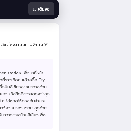
⛶ เต็มจอ
ด้แต่ละด่านมีเกมพิเศษให้
der station เพื่อมาที่หน้า
ิดที่ราวเชือก แล้วคลิ๊ก Fry
ิ๊กปุ่มสีเขียวลากมาทางด้าน
อนมาจนถึงขีดสีขาวแสดงว่าสุก
ามไก่ ใส่ซอสให้ตรงกับจำนวน
ีเขียววิ่งวนมาครบรอบ สุดท้าย
ร์มาวางตรงป้ายสีเขียวเพื่อ