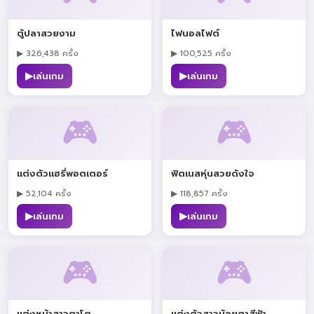
ตู้ปลาสวยงาม
ไฟนอลไฟต์
▶ 326,438 ครั้ง
▶ 100,525 ครั้ง
▶
▶
เล่นเกม
เล่นเกม
🎮
🎮
แต่งตัวแฮรี่พอตเตอร์
ฟิตเนสหุ่นสวยดังใจ
▶ 52,104 ครั้ง
▶ 118,857 ครั้ง
▶
▶
เล่นเกม
เล่นเกม
🎮
🎮