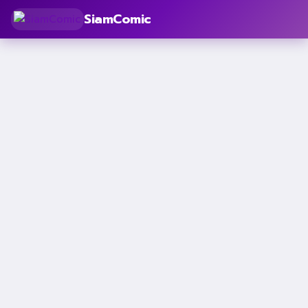
SiamComic