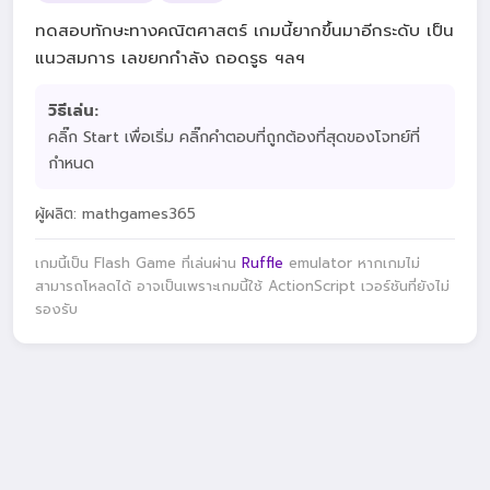
ทดสอบทักษะทางคณิตศาสตร์ เกมนี้ยากขึ้นมาอีกระดับ เป็น
แนวสมการ เลขยกกำลัง ถอดรูธ ฯลฯ
วิธีเล่น:
คลิ๊ก Start เพื่อเริ่ม คลิ๊กคำตอบที่ถูกต้องที่สุดของโจทย์ที่
กำหนด
ผู้ผลิต: mathgames365
เกมนี้เป็น Flash Game ที่เล่นผ่าน
Ruffle
emulator หากเกมไม่
สามารถโหลดได้ อาจเป็นเพราะเกมนี้ใช้ ActionScript เวอร์ชันที่ยังไม่
รองรับ