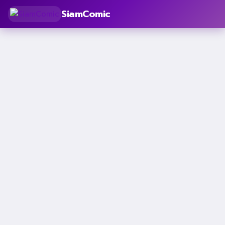
SiamComic