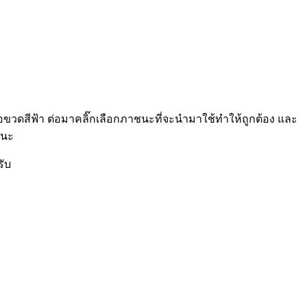
เกลือขวดสีฟ้า ต่อมาคลิ๊กเลือกภาชนะที่จะนำมาใช้ทำให้ถูกต้อง และ
านะ
รับ