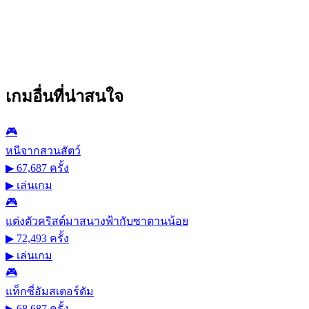
เกมอื่นที่น่าสนใจ
🎮
หนีจากสวนสัตว์
▶ 67,687 ครั้ง
▶
เล่นเกม
🎮
แต่งตัวคริสต์มาสนางฟ้ากับซาตานน้อย
▶ 72,493 ครั้ง
▶
เล่นเกม
🎮
แท็กซี่อัมสเตอร์ดัม
▶ 68,687 ครั้ง