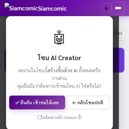
Siamcomic
☀️
🤖
📚 นิยายปกติ
พบ 0 เรื่อง
🤖 นิยาย AI
2
0
โซน AI Creator
โซน AI Creator
🤖
ผลงานทั้งหมดในโซนนี้สร้างขึ้นด้วย AI ทั้งหมดหรือบางส่วน
ผลงานในโซนนี้
สร้างขึ้นด้วย AI
ทั้งหมดหรือ
บางส่วน
ทั้งหมด
คุณยืนยันว่าต้องการเข้าชมโซน AI ใช่หรือไม่?
เรียง:
← กลับโซนปกติ
✅ ยืนยัน เข้าชมได้เลย
ไม่ต้องถามอีก (session นี้)