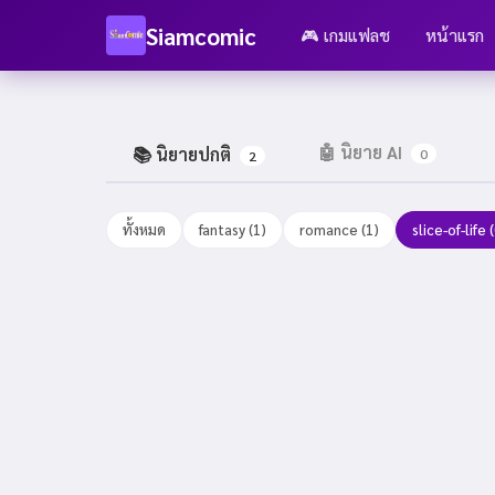
Siamcomic
🎮 เกมแฟลช
หน้าแรก
🤖 นิยาย AI
📚 นิยายปกติ
0
2
ทั้งหมด
fantasy (1)
romance (1)
slice-of-life 