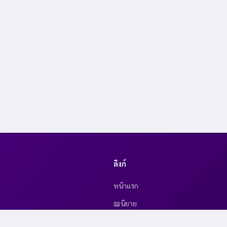
ลิงก์
หน้าแรก
📖นิยาย
🎨 การ์ตูน