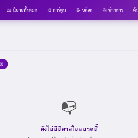
📖 นิยายทั้งหมด
🎨 การ์ตูน
📝 บล็อก
📰 ข่าวสาร
ค้
(0)
📭
ยังไม่มีนิยายในหมวดนี้