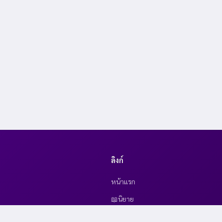
ลิงก์
หน้าแรก
📖นิยาย
🎨 การ์ตูน