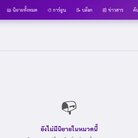
📖 นิยายทั้งหมด
🎨 การ์ตูน
📝 บล็อก
📰 ข่าวสาร
ค้
📭
ยังไม่มีนิยายในหมวดนี้